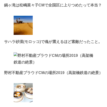
鍋ヶ滝は松嶋菜々子CMで全国区に上りつめたって本当？
サハラ砂漠(モロッコ)で魂が震えるほど素敵だったこと。
野村不動産プラウドCMの場所2019（高架橋鉄道の絶景）