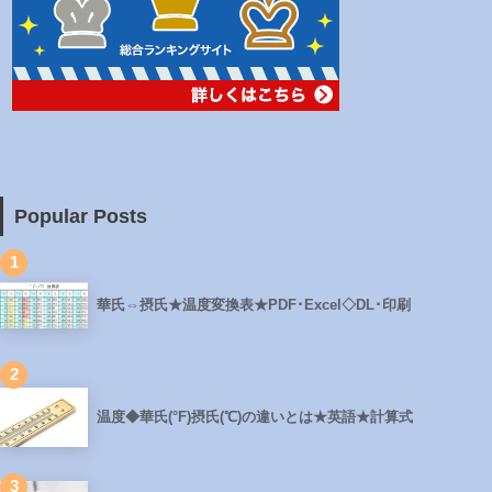
Popular Posts
1
華氏⇔摂氏★温度変換表★PDF･Excel◇DL･印刷
2
温度◆華氏(°F)摂氏(℃)の違いとは★英語★計算式
3