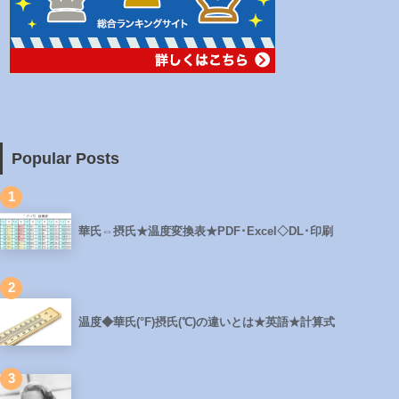
Popular Posts
1
華氏⇔摂氏★温度変換表★PDF･Excel◇DL･印刷
2
温度◆華氏(°F)摂氏(℃)の違いとは★英語★計算式
3