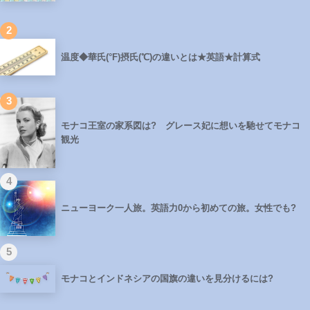
2
温度◆華氏(°F)摂氏(℃)の違いとは★英語★計算式
3
モナコ王室の家系図は? グレース妃に想いを馳せてモナコ
観光
4
ニューヨーク一人旅。英語力0から初めての旅。女性でも?
5
モナコとインドネシアの国旗の違いを見分けるには?