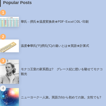
Popular Posts
1
華氏⇔摂氏★温度変換表★PDF･Excel◇DL･印刷
2
温度◆華氏(°F)摂氏(℃)の違いとは★英語★計算式
3
モナコ王室の家系図は? グレース妃に想いを馳せてモナコ
観光
4
ニューヨーク一人旅。英語力0から初めての旅。女性でも?