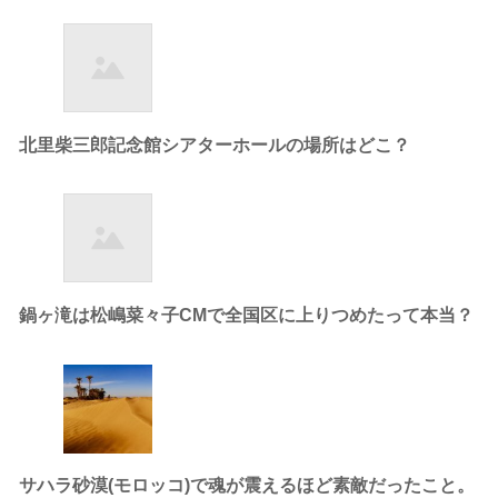
北里柴三郎記念館シアターホールの場所はどこ？
鍋ヶ滝は松嶋菜々子CMで全国区に上りつめたって本当？
サハラ砂漠(モロッコ)で魂が震えるほど素敵だったこと。