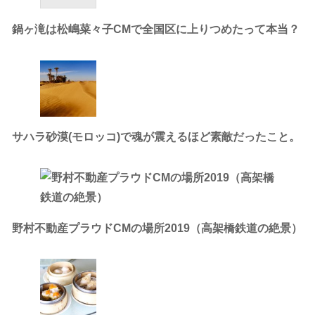
鍋ヶ滝は松嶋菜々子CMで全国区に上りつめたって本当？
サハラ砂漠(モロッコ)で魂が震えるほど素敵だったこと。
野村不動産プラウドCMの場所2019（高架橋鉄道の絶景）