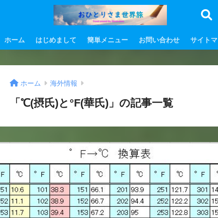
ホーム
はじめまして
簡単メニュー
お問い合わせ
サイトマ
ホーム
海外情報
「℃(摂氏)と°F(華氏)」の記事一覧