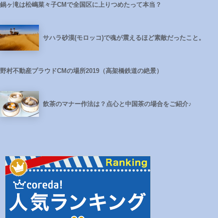
鍋ヶ滝は松嶋菜々子CMで全国区に上りつめたって本当？
サハラ砂漠(モロッコ)で魂が震えるほど素敵だったこと。
野村不動産プラウドCMの場所2019（高架橋鉄道の絶景）
飲茶のマナー作法は？点心と中国茶の場合をご紹介♪