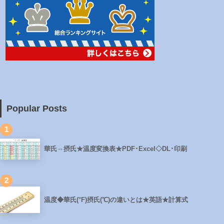
Popular Posts
1
華氏⇔摂氏★温度変換表★PDF･Excel◇DL･印刷
2
温度◆華氏(°F)摂氏(℃)の違いとは★英語★計算式