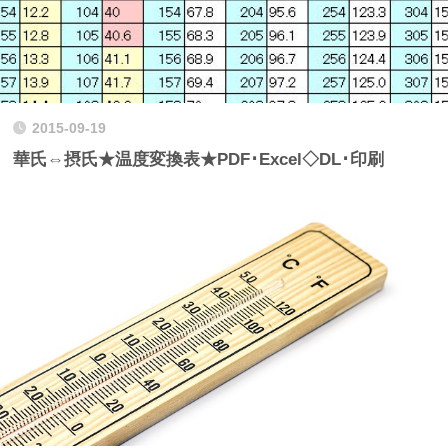
2015-09-19
華氏⇔摂氏★温度変換表★PDF･Excel◇DL･印刷