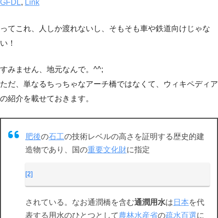
GFDL
,
Link
ってこれ、人しか渡れないし、そもそも車や鉄道向けじゃな
い！
すみません、地元なんで。^^;
ただ、単なるちっちゃなアーチ橋ではなくて、ウィキペディア
の紹介を載せておきます。
肥後
の
石工
の技術レベルの高さを証明する歴史的建
造物であり、国の
重要文化財
に指定
[2]
されている。なお通潤橋を含む
通潤用水
は
日本
を代
表する用水のひとつとして
農林水産省
の
疏水百選
に