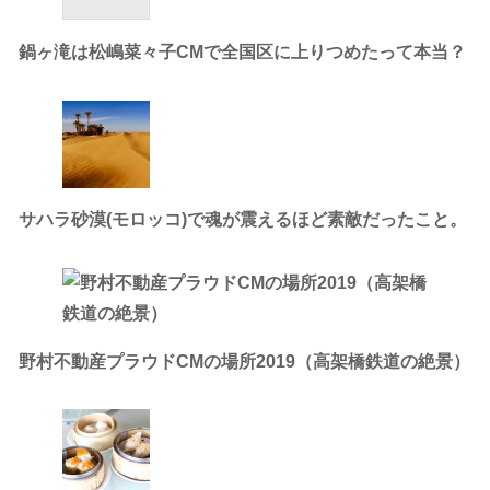
鍋ヶ滝は松嶋菜々子CMで全国区に上りつめたって本当？
サハラ砂漠(モロッコ)で魂が震えるほど素敵だったこと。
野村不動産プラウドCMの場所2019（高架橋鉄道の絶景）