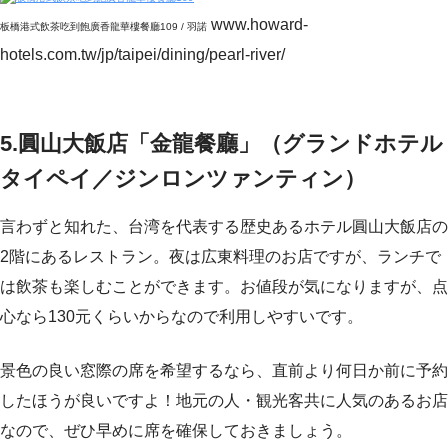
www.howard-
板橋港式飲茶吃到飽廣香龍華樓餐廳109 / 羽諾
hotels.com.tw/jp/taipei/dining/pearl-river/
5.圓山大飯店「金龍餐廳」（グランドホテル
タイペイ／ジンロンツァンティン）
言わずと知れた、台湾を代表する歴史あるホテル圓山大飯店の
2階にあるレストラン。夜は広東料理のお店ですが、ランチで
は飲茶も楽しむことができます。お値段が気になりますが、点
心なら130元くらいからなので利用しやすいです。
景色の良い窓際の席を希望するなら、直前より何日か前に予約
したほうが良いですよ！地元の人・観光客共に人気のあるお店
なので、ぜひ早めに席を確保しておきましょう。