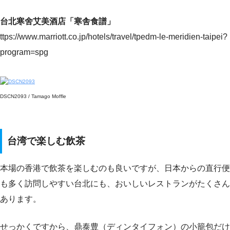
台北寒舍艾美酒店「寒舎食譜」
ttps://www.marriott.co.jp/hotels/travel/tpedm-le-meridien-taipei?
program=spg
DSCN2093 / Tamago Moffle
台湾で楽しむ飲茶
本場の香港で飲茶を楽しむのも良いですが、日本からの直行便
も多く訪問しやすい台北にも、おいしいレストランがたくさん
あります。
せっかくですから、鼎泰豊（ディンタイフォン）の小籠包だけ