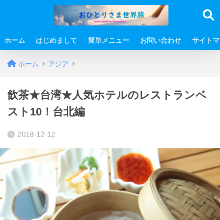
ホーム
はじめまして
簡単メニュー
お問い合わせ
サイトマ
ホーム
アジア
飲茶★台湾★人気ホテルのレストランベ
スト10！台北編
2018-12-12