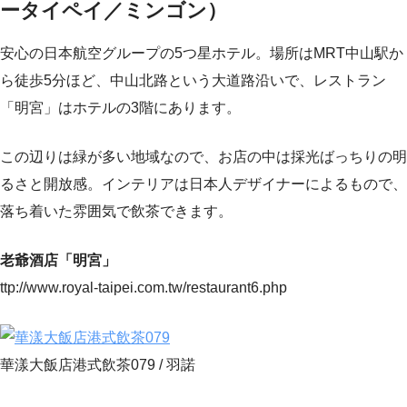
ータイペイ／ミンゴン）
安心の日本航空グループの5つ星ホテル。場所はMRT中山駅か
ら徒歩5分ほど、中山北路という大道路沿いで、レストラン
「明宮」はホテルの3階にあります。
この辺りは緑が多い地域なので、お店の中は採光ばっちりの明
るさと開放感。インテリアは日本人デザイナーによるもので、
落ち着いた雰囲気で飲茶できます。
老爺酒店「明宮」
ttp://www.royal-taipei.com.tw/restaurant6.php
華漾大飯店港式飲茶079 / 羽諾