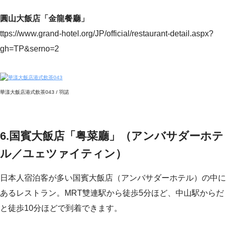
圓山大飯店「金龍餐廳」
ttps://www.grand-hotel.org/JP/official/restaurant-detail.aspx?
gh=TP&serno=2
華漾大飯店港式飲茶043 / 羽諾
6.国賓大飯店「粤菜廳」（アンバサダーホテ
ル／ユェツァイティン）
日本人宿泊客が多い国賓大飯店（アンバサダーホテル）の中に
あるレストラン。MRT雙連駅から徒歩5分ほど、中山駅からだ
と徒歩10分ほどで到着できます。